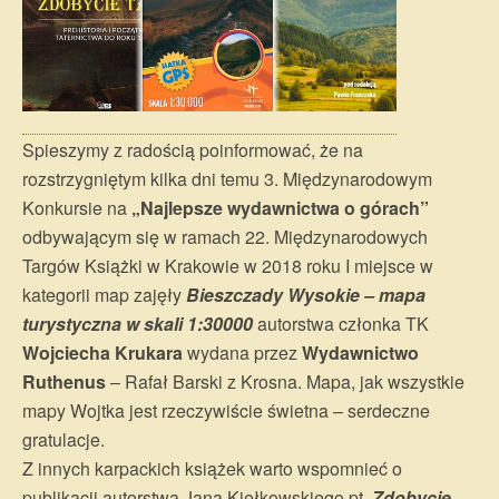
Spieszymy z radością poinformować, że na
rozstrzygniętym kilka dni temu 3. Międzynarodowym
Konkursie na
„Najlepsze wydawnictwa o górach”
odbywającym się w ramach 22. Międzynarodowych
Targów Książki w Krakowie w 2018 roku I miejsce w
kategorii map zajęły
Bieszczady Wysokie – mapa
turystyczna w skali 1:30000
autorstwa członka TK
Wojciecha Krukara
wydana przez
Wydawnictwo
Ruthenus
– Rafał Barski z Krosna. Mapa, jak wszystkie
mapy Wojtka jest rzeczywiście świetna – serdeczne
gratulacje.
Z innych karpackich książek warto wspomnieć o
publikacji autorstwa Jana Kiełkowskiego pt.
Zdobycie