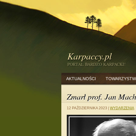
Karpaccy.pl
PORTAL BARDZO KARPACKI!
AKTUALNOŚCI
TOWARZYSTW
Zmarł prof. Jan Mach
12 PAŹDZIERNIKA 2023
|
WYDARZENIA