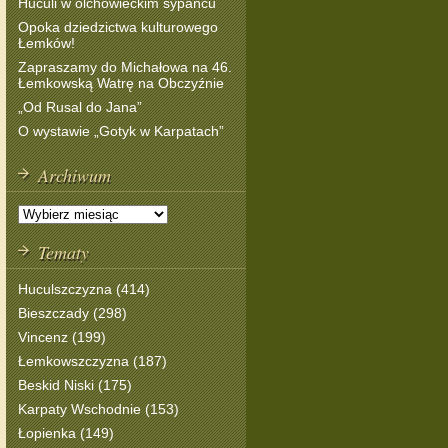
Huculi w olchowieckim sypańcu
Opoka dziedzictwa kulturowego
Łemków!
Zapraszamy do Michałowa na 46.
Łemkowską Watrę na Obczyźnie
„Od Rusal do Jana”
O wystawie „Gotyk w Karpatach”
Archiwum
Tematy
Huculszczyzna (414)
Bieszczady (298)
Vincenz (199)
Łemkowszczyzna (187)
Beskid Niski (175)
Karpaty Wschodnie (153)
Łopienka (149)