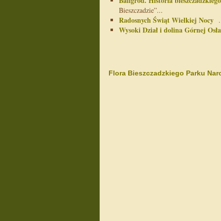
Baligród. Historia bieszczadzkieg
Bieszczadzie”...
Radosnych Świąt Wielkiej Nocy
..
Wysoki Dział i dolina Górnej Osła
Flora Bieszczadzkiego Parku N