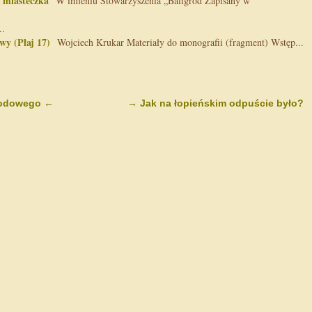
o miasteczka
W imieniu Stowarzyszenia „Baligród Zapisany w
.
wy (Płaj 17)
Wojciech Krukar Materiały do monografii (fragment) Wstęp...
arodowego
←
→
Jak na łopieńskim odpuście było?