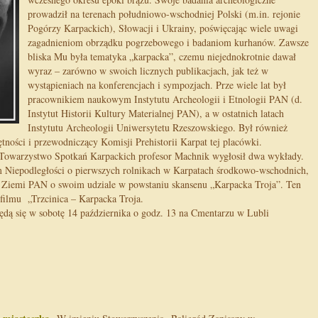
prowadził na terenach południowo-wschodniej Polski (m.in. rejonie
Pogórzy Karpackich), Słowacji i Ukrainy, poświęcając wiele uwagi
zagadnieniom obrządku pogrzebowego i badaniom kurhanów. Zawsze
bliska Mu była tematyka „karpacka”, czemu niejednokrotnie dawał
wyraz – zarówno w swoich licznych publikacjach, jak też w
wystąpieniach na konferencjach i sympozjach. Prze wiele lat był
pracownikiem naukowym Instytutu Archeologii i Etnologii PAN (d.
Instytut Historii Kultury Materialnej PAN), a w ostatnich latach
Instytutu Archeologii Uniwersytetu Rzeszowskiego. Był również
ności i przewodniczący Komisji Prehistorii Karpat tej placówki.
Towarzystwo Spotkań Karpackich profesor Machnik wygłosił dwa wykłady.
Niepodległości o pierwszych rolnikach w Karpatach środkowo-wschodnich,
Ziemi PAN o swoim udziale w powstaniu skansenu „Karpacka Troja”. Ten
 filmu „Trzcinica – Karpacka Troja.
ędą się w sobotę 14 października o godz. 13 na Cmentarzu w Lubli