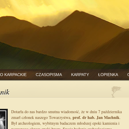
O KARPACKIE
CZASOPISMA
KARPATY
ŁOPIENKA
nik
Dotarła do nas bardzo smutna wiadomość, że w dniu 7 października
prof. dr hab. Jan Machnik
zmarł członek naszego Towarzystwa,
.
Był archeologiem, wybitnym badaczem młodszej epoki kamienia i
wczesnego okresu epoki brązu. Swoje badania archeologiczne