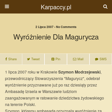
Karpaccy.pl
2 Lipca 2007 • No Comments
Wyróżnienie Dla Magurycza
Share
Tweet
Pin
Mail
SMS
1 lipca 2007 roku w Krakowie
Szymon Modrzejewski
,
przewodniczący Stowarzyszenia "Magurycz", odebrał
wyróżnienie przyznawane już po raz dziesiąty przez
Ambasadę Izraela w Warszawie ludziom
zaangażowanym w ratowanie dziedzictwa żydowskiego
na terenie Polski.
Szymon, któremu ambasada przyznała wyróżnienie za