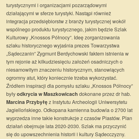
turystycznymi i organizacjami pozarządowymi
działającymi w sferze turystyki. Nastąpi również
integracja przedsiębiorstw z branży turystycznej wokół
wspólnego produktu turystycznego, jakim będzie Szlak
Kulturowy „Knossos Północy”. Ideę zorganizowania
szlaku historycznego wyjaśnia prezes Towarzystwa
„Sądeczanin” Zygmunt Berdychowski faktem istnienia w
tym rejonie aż kilkudziesięciu założeń osadniczych o
niesamowitym znaczeniu historycznym, stanowiących
ogromny atut, który koniecznie trzeba wykorzystać.
Źródłem inspiracji dla pomysłu szlaku „Knossos Północy”
były
odkrycia w Maszkowicach
dokonane przez dr hab.
Marcina Przybyłę
z Instytutu Archeologii Uniwersytetu
Jagiellońskiego. Odkopana kamienna budowla o 2700 lat
wyprzedza inne takie konstrukcje z czasów Piastów. Plan
działań obejmuje lata 2020-2030. Szlak ma przyczynić
się do upowszechnienia historii i kultury Sądecczyzny.