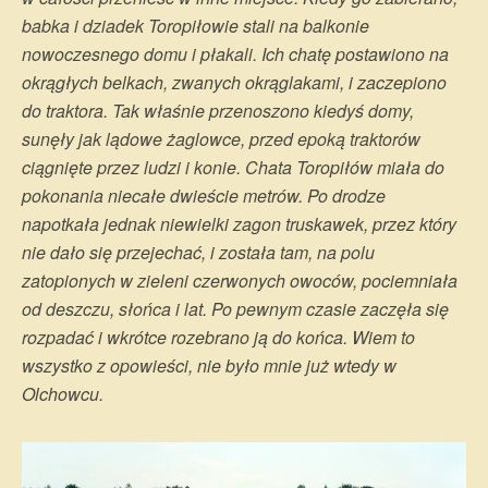
babka i dziadek Toropiłowie stali na balkonie
nowoczesnego domu i płakali. Ich chatę postawiono na
okrągłych belkach, zwanych okrąglakami, i zaczepiono
do traktora. Tak właśnie przenoszono kiedyś domy,
sunęły jak lądowe żaglowce, przed epoką traktorów
ciągnięte przez ludzi i konie. Chata Toropiłów miała do
pokonania niecałe dwieście metrów. Po drodze
napotkała jednak niewielki zagon truskawek, przez który
nie dało się przejechać, i została tam, na polu
zatopionych w zieleni czerwonych owoców, pociemniała
od deszczu, słońca i lat. Po pewnym czasie zaczęła się
rozpadać i wkrótce rozebrano ją do końca. Wiem to
wszystko z opowieści, nie było mnie już wtedy w
Olchowcu.