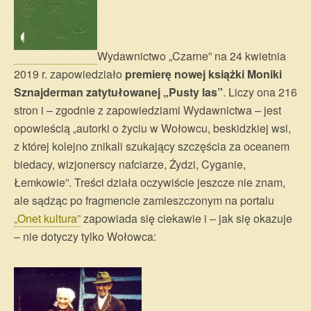
Wydawnictwo „Czarne” na 24 kwietnia
2019 r. zapowiedziało
premierę nowej książki Moniki
Sznajderman zatytułowanej „Pusty las”
. Liczy ona 216
stron i – zgodnie z zapowiedziami Wydawnictwa – jest
opowieścią „autorki o życiu w Wołowcu, beskidzkiej wsi,
z której kolejno znikali szukający szczęścia za oceanem
biedacy, wizjonerscy nafciarze, Żydzi, Cyganie,
Łemkowie”. Treści działa oczywiście jeszcze nie znam,
ale sądząc po fragmencie zamieszczonym na portalu
„Onet kultura”
zapowiada się ciekawie i – jak się okazuje
– nie dotyczy tylko Wołowca: