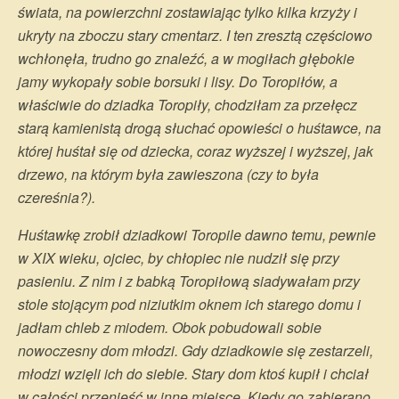
świata, na powierzchni zostawiając tylko kilka krzyży i
ukryty na zboczu stary cmentarz. I ten zresztą częściowo
wchłonęła, trudno go znaleźć, a w mogiłach głębokie
jamy wykopały sobie borsuki i lisy. Do Toropiłów, a
właściwie do dziadka Toropiły, chodziłam za przełęcz
starą kamienistą drogą słuchać opowieści o huśtawce, na
której huśtał się od dziecka, coraz wyższej i wyższej, jak
drzewo, na którym była zawieszona (czy to była
czereśnia?).
Huśtawkę zrobił dziadkowi Toropile dawno temu, pewnie
w XIX wieku, ojciec, by chłopiec nie nudził się przy
pasieniu. Z nim i z babką Toropiłową siadywałam przy
stole stojącym pod niziutkim oknem ich starego domu i
jadłam chleb z miodem. Obok pobudowali sobie
nowoczesny dom młodzi. Gdy dziadkowie się zestarzeli,
młodzi wzięli ich do siebie. Stary dom ktoś kupił i chciał
w całości przenieść w inne miejsce. Kiedy go zabierano,