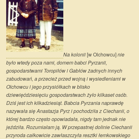
Na kolonii
[w Olchowcu]
nie
było wtedy poza nami, domem babci Pyrzanii,
gospodarstwami Toropiłów i Gabłów żadnych innych
zabudowań, a przecież przed wojną i wysiedleniami w
Olchowcu i jego przysiółkach w blisko
dziewięćdziesięciu gospodarstwach żyło kilkaset osób.
Dziś jest ich kilkadziesiąt. Babcia Pyrzania naprawdę
nazywała się Anastazja Pyrz i pochodziła z Ciechanii, o
której bardzo często opowiadała, nigdy tam jednak nie
jeździła. Rozumiałam ją. W przepastnej dolinie Ciechanii
przyroda całkowicie zawłaszczyła resztki łemkowskiego