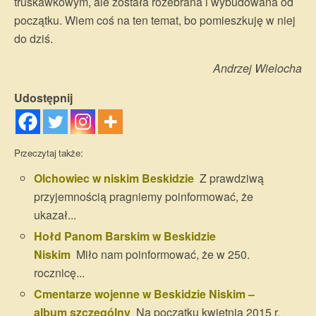
truskawkowym, ale została rozebrana i wybudowana od
początku. Wiem coś na ten temat, bo pomieszkuję w niej
do dziś.
Andrzej Wielocha
Udostępnij
Przeczytaj także:
Olchowiec w niskim Beskidzie
Z prawdziwą
przyjemnością pragniemy poinformować, że
ukazał...
Hołd Panom Barskim w Beskidzie
Niskim
Miło nam poinformować, że w 250.
rocznicę...
Cmentarze wojenne w Beskidzie Niskim –
album szczególny
Na początku kwietnia 2015 r.