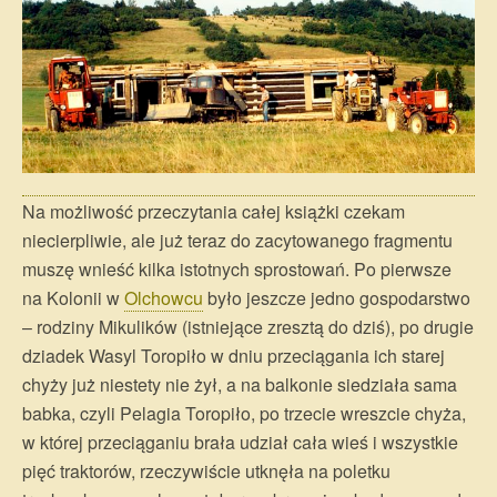
Na możliwość przeczytania całej książki czekam
niecierpliwie, ale już teraz do zacytowanego fragmentu
muszę wnieść kilka istotnych sprostowań. Po pierwsze
na Kolonii w
Olchowcu
było jeszcze jedno gospodarstwo
– rodziny Mikulików (istniejące zresztą do dziś), po drugie
dziadek Wasyl Toropiło w dniu przeciągania ich starej
chyży już niestety nie żył, a na balkonie siedziała sama
babka, czyli Pelagia Toropiło, po trzecie wreszcie chyża,
w której przeciąganiu brała udział cała wieś i wszystkie
pięć traktorów, rzeczywiście utknęła na poletku