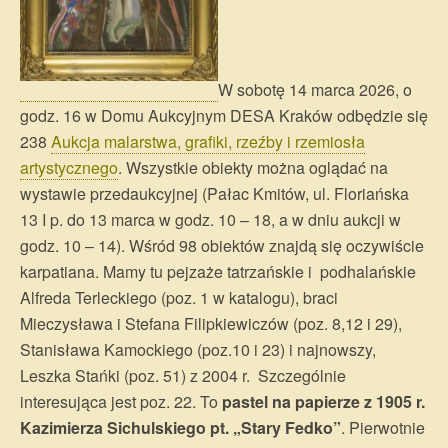
W sobotę 14 marca 2026, o
godz. 16 w Domu Aukcyjnym DESA Kraków odbędzie się
238
Aukcja malarstwa, grafiki, rzeźby i rzemiosła
artystycznego
. Wszystkie obiekty można oglądać na
wystawie przedaukcyjnej (Pałac Kmitów, ul. Floriańska
13 I p. do 13 marca w godz. 10 – 18, a w dniu aukcji w
godz. 10 – 14). Wśród 98 obiektów znajdą się oczywiście
karpatiana. Mamy tu pejzaże tatrzańskie i podhalańskie
Alfreda Terleckiego (poz. 1 w katalogu), braci
Mieczysława i Stefana Filipkiewiczów (poz. 8,12 i 29),
Stanisława Kamockiego (poz.10 i 23) i najnowszy,
Leszka Stańki (poz. 51) z 2004 r. Szczególnie
interesująca jest poz. 22. To
pastel na papierze z 1905 r.
Kazimierza Sichulskiego pt. „Stary Fedko”
. Pierwotnie