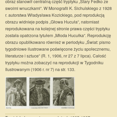
obraz stanowił centralną część tryptyku „Stary Fedko ze
swoimi wnuczkami”. W Monografii K. Sichulskiego z 1928
r. autorstwa Władysława Kozickiego, pod reprodukcją
obrazu widnieje podpis „Głowa Hucuła”, natomiast
reprodukowana na kolejnej stronie prawa części tryptyku
została opatrzona tytułem „Młoda Hucułka”. Reprodukcję
obrazu opublikowano również w periodyku „Świat: pismo
tygodniowe ilustrowane poświęcone życiu społecznemu,
literaturze i sztuce” (R. 1, 1906, nr 27 z 7 lipca). Całość
tryptyku można zobaczyć na reprodukcji w Tygodniku
Ilustrowanym (1906 r. nr 7) na str. 133.