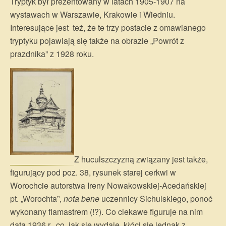
Tryptyk był prezentowany w latach 1905-1907 na
wystawach w Warszawie, Krakowie i Wiedniu.
Interesujące jest też, że te trzy postacie z omawianego
tryptyku pojawiają się także na obrazie „Powrót z
prazdnika” z 1928 roku.
Z huculszczyzną związany jest także,
figurujący pod poz. 38, rysunek starej cerkwi w
Worochcie autorstwa Ireny Nowakowskiej-Acedańskiej
pt. „Worochta”,
nota bene
uczennicy Sichulskiego, ponoć
wykonany flamastrem (!?). Co ciekawe figuruje na nim
data 1936 r., co, jak się wydaje, kłóci się jednak z