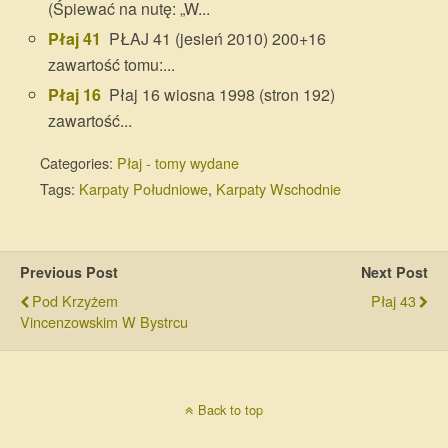
(Śpiewać na nutę: „W...
Płaj 41
PŁAJ 41 (jesień 2010) 200+16
zawartość tomu:...
Płaj 16
Płaj 16 wiosna 1998 (stron 192)
zawartość...
Categories:
Płaj - tomy wydane
Tags:
Karpaty Południowe
,
Karpaty Wschodnie
Previous Post
Next Post
Pod Krzyżem
Płaj 43
Vincenzowskim W Bystrcu
Back to top