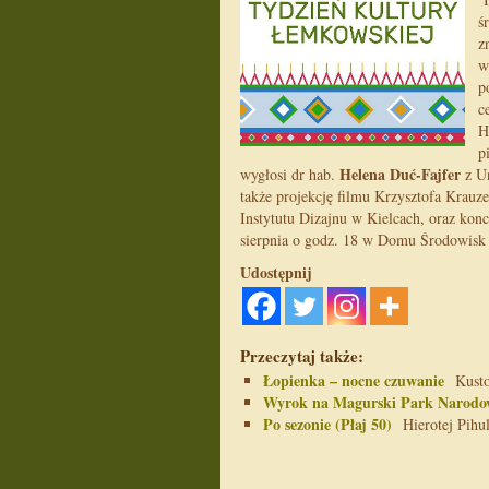
ś
z
w
p
c
H
p
Helena Duć-Fajfer
wygłosi dr hab.
z Un
także projekcję filmu Krzysztofa Krauze
Instytutu Dizajnu w Kielcach, oraz ko
sierpnia o godz. 18 w Domu Środowisk
Udostępnij
Przeczytaj także:
Łopienka – nocne czuwanie
Kustos
Wyrok na Magurski Park Narodo
Po sezonie (Płaj 50)
Hierotej Pihul