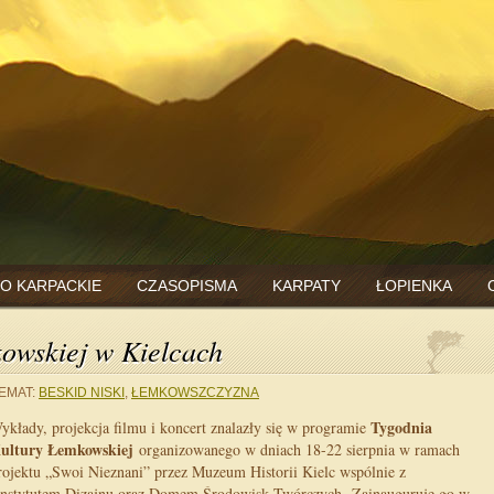
O KARPACKIE
CZASOPISMA
KARPATY
ŁOPIENKA
owskiej w Kielcach
EMAT:
BESKID NISKI
,
ŁEMKOWSZCZYZNA
Tygodnia
ykłady, projekcja filmu i koncert znalazły się w programie
ultury Łemkowskiej
organizowanego w dniach 18-22 sierpnia w ramach
rojektu „Swoi Nieznani” przez Muzeum Historii Kielc wspólnie z
nstytutem Dizajnu oraz Domem Środowisk Twórczych. Zainauguruje go w