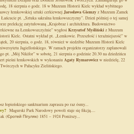
rodę, 18 sierpnia o godz. 18 w Muzeum Historii Kielc wykład wybitnego
Jarosława Giemzy
nawcy łemkowskiej sztuki cerkiewnej
z Muzeum Zamek
 Łańcucie pt. „Sztuka sakralna łemkowszczyzny”. Dzień później o tej samej
orze prelekcję zatytułowaną „Krajobraz i architektura. Budownictwo
Krzysztof Myśliński
erkiewne na Łemkowszczyźnie” wygłosi
z Muzeum
istorii Kielc. Ostatni wykład pt. „Łemkowie. Przeszłość i teraźniejszość” w
iątek, 20 sierpnia, o godz. 18, również w siedzibie Muzeum Historii Kielc
iwersytetu Jagiellońskiego. W ramach projektu organizatorzy zaplanowali
go pt. „Mój Nikifor” w sobotę, 21 sierpnia o godzinie 20.30 na dziedzińcu
Agaty Rymarowicz
ncert pieśni łemkowskich w wykonaniu
w niedzielę, 22
 Twórczych w Pałacyku Zielińskiego.
z łopieńskiego sanktuarium zaprasza po raz ósmy...
wy?
Magurski Park Narodowy powoli staje się fikcją....
ak (Єротей Пігуляк) 1851 – 1924 Poniższy...