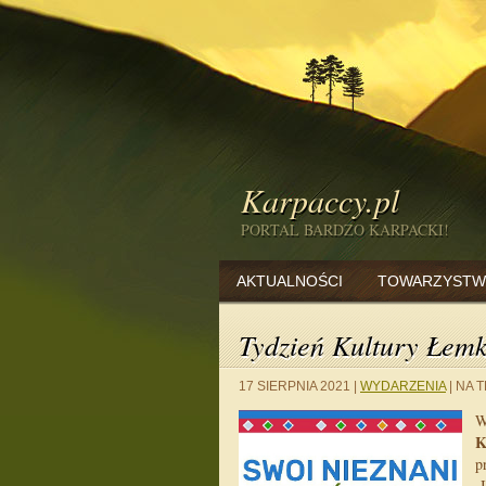
Karpaccy.pl
PORTAL BARDZO KARPACKI!
AKTUALNOŚCI
TOWARZYSTW
Tydzień Kultury Łemk
17 SIERPNIA 2021
|
WYDARZENIA
|
NA T
W
K
p
I