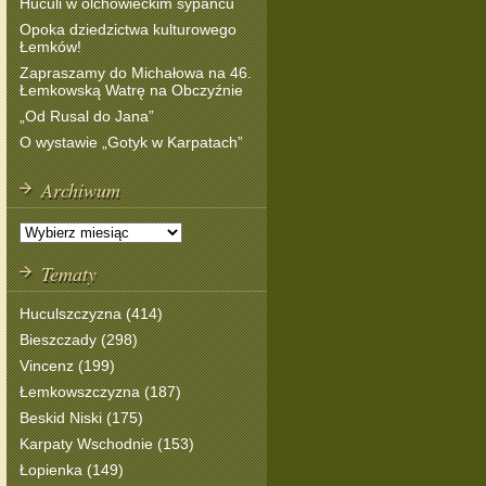
Huculi w olchowieckim sypańcu
Opoka dziedzictwa kulturowego
Łemków!
Zapraszamy do Michałowa na 46.
Łemkowską Watrę na Obczyźnie
„Od Rusal do Jana”
O wystawie „Gotyk w Karpatach”
Archiwum
Tematy
Huculszczyzna (414)
Bieszczady (298)
Vincenz (199)
Łemkowszczyzna (187)
Beskid Niski (175)
Karpaty Wschodnie (153)
Łopienka (149)