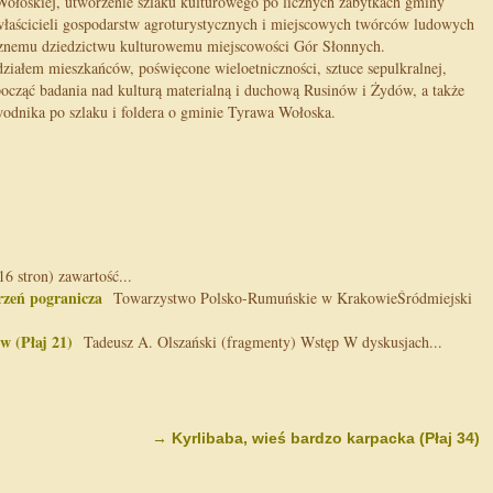
ołoskiej, utworzenie szlaku kulturowego po licznych zabytkach gminy
właścicieli gospodarstw agroturystycznych i miejscowych twórców ludowych
cznemu dziedzictwu kulturowemu miejscowości Gór Słonnych.
ziałem mieszkańców, poświęcone wieloetniczności, sztuce sepulkralnej,
począć badania nad kulturą materialną i duchową Rusinów i Żydów, a także
dnika po szlaku i foldera o gminie Tyrawa Wołoska.
 stron) zawartość...
rzeń pogranicza
Towarzystwo Polsko-Rumuńskie w KrakowieŚródmiejski
w (Płaj 21)
Tadeusz A. Olszański (fragmenty) Wstęp W dyskusjach...
→
Kyrlibaba, wieś bardzo karpacka (Płaj 34)