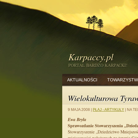
Karpaccy.pl
PORTAL BARDZO KARPACKI!
AKTUALNOŚCI
TOWARZYSTW
Wielokulturowa Tyraw
9 MAJA 2008
|
PŁAJ - ARTYKUŁY
|
NA TE
Ewa Bryła
Sprawozdanie Stowarzyszenia „Dzied
Stowarzyszenie „Dziedzictwo Mniejszoś
miejscowości położonych na terenie Gó