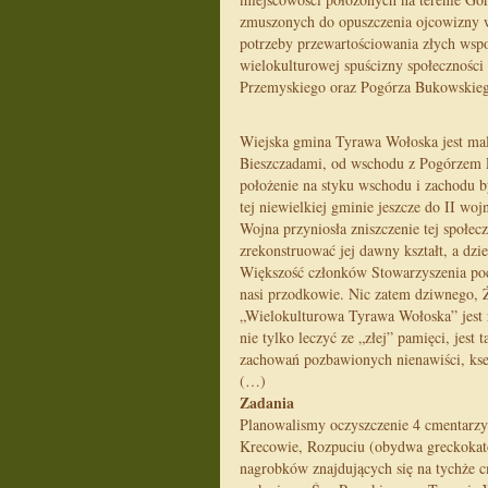
zmuszonych do opuszczenia ojcowizny w 
potrzeby przewartościowania złych wspom
wielokulturowej spuścizny społeczności
Przemyskiego oraz Pogórza Bukowskie
Wiejska gmina Tyrawa Wołoska jest mal
Bieszczadami, od wschodu z Pogórzem 
położenie na styku wschodu i zachodu b
tej niewielkiej gminie jeszcze do II wo
Wojna przyniosła zniszczenie tej społec
zrekonstruować jej dawny kształt, a dzi
Większość członków Stowarzyszenia poc
nasi przodkowie. Nic zatem dziwnego, Ż
„Wielokulturowa Tyrawa Wołoska” jest 
nie tylko leczyć ze „złej” pamięci, jest
zachowań pozbawionych nienawiści, ksen
(…)
Zadania
Planowalismy oczyszczenie 4 cmentarzy
Krecowie, Rozpuciu (obydwa greckokato
nagrobków znajdujących się na tychże c