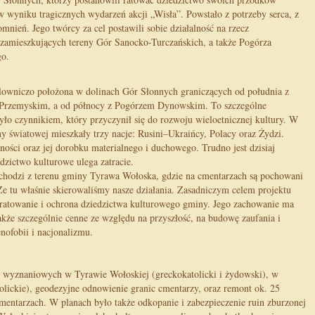
wyniku tragicznych wydarzeń akcji „Wisła”. Powstało z potrzeby serca, z
nień. Jego twórcy za cel postawili sobie działalność na rzecz
 zamieszkujących tereny Gór Sanocko-Turczańskich, a także Pogórza
go.
owniczo położona w dolinach Gór Słonnych graniczących od południa z
Przemyskim, a od północy z Pogórzem Dynowskim. To szczególne
yło czynnikiem, który przyczynił się do rozwoju wieloetnicznej kultury. W
jny światowej mieszkały trzy nacje: Rusini–Ukraińcy, Polacy oraz Żydzi.
zności oraz jej dorobku materialnego i duchowego. Trudno jest dzisiaj
edzictwo kulturowe ulega zatracie.
hodzi z terenu gminy Tyrawa Wołoska, gdzie na cmentarzach są pochowani
e tu właśnie skierowaliśmy nasze działania. Zasadniczym celem projektu
ratowanie i ochrona dziedzictwa kulturowego gminy. Jego zachowanie ma
 także szczególnie cenne ze względu na przyszłość, na budowę zaufania i
ofobii i nacjonalizmu.
 wyznaniowych w Tyrawie Wołoskiej (greckokatolicki i żydowski), w
lickie), geodezyjne odnowienie granic cmentarzy, oraz remont ok. 25
mentarzach. W planach było także odkopanie i zabezpieczenie ruin zburzonej