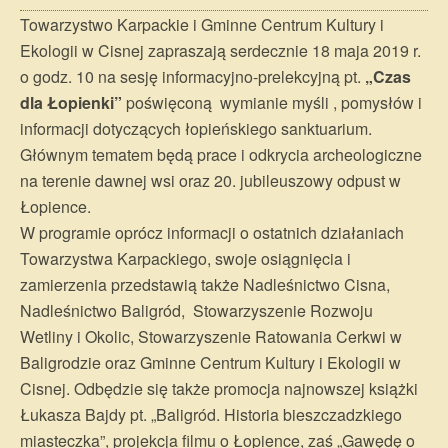
Towarzystwo Karpackie i Gminne Centrum Kultury i
Ekologii w Cisnej zapraszają serdecznie 18 maja 2019 r.
o godz. 10 na sesję informacyjno-prelekcyjną pt.
„Czas
dla Łopienki”
poświęconą wymianie myśli , pomysłów i
informacji dotyczących łopieńskiego sanktuarium.
Głównym tematem będą prace i odkrycia archeologiczne
na terenie dawnej wsi oraz 20. jubileuszowy odpust w
Łopience.
W programie oprócz informacji o ostatnich działaniach
Towarzystwa Karpackiego, swoje osiągnięcia i
zamierzenia przedstawią także Nadleśnictwo Cisna,
Nadleśnictwo Baligród, Stowarzyszenie Rozwoju
Wetliny i Okolic, Stowarzyszenie Ratowania Cerkwi w
Baligrodzie oraz Gminne Centrum Kultury i Ekologii w
Cisnej. Odbędzie się także promocja najnowszej książki
Łukasza Bajdy pt. „Baligród. Historia bieszczadzkiego
miasteczka”, projekcja filmu o Łopience, zaś „Gawędę o