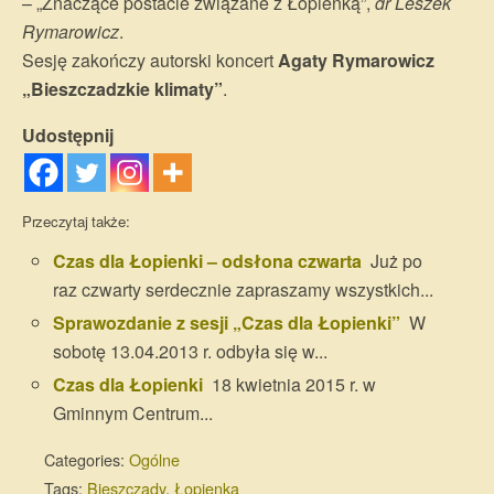
– „Znaczące postacie związane z Łopienką”,
dr Leszek
Rymarowicz
.
Sesję zakończy autorski koncert
Agaty Rymarowicz
„Bieszczadzkie klimaty”
.
Udostępnij
Przeczytaj także:
Czas dla Łopienki – odsłona czwarta
Już po
raz czwarty serdecznie zapraszamy wszystkich...
Sprawozdanie z sesji „Czas dla Łopienki”
W
sobotę 13.04.2013 r. odbyła się w...
Czas dla Łopienki
18 kwietnia 2015 r. w
Gminnym Centrum...
Categories:
Ogólne
Tags:
Bieszczady
,
Łopienka