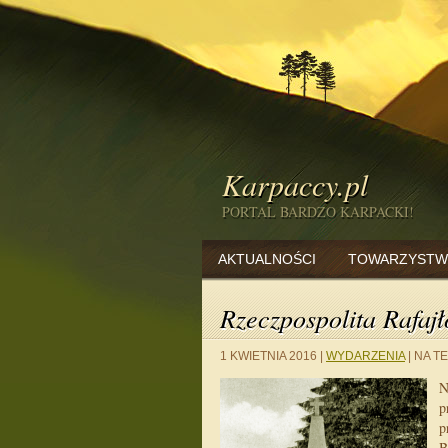
Karpaccy.pl
PORTAL BARDZO KARPACKI!
AKTUALNOŚCI
TOWARZYSTW
Rzeczpospolita Rafa
1 KWIETNIA 2016
|
WYDARZENIA
|
NA TE
N
p
p
B