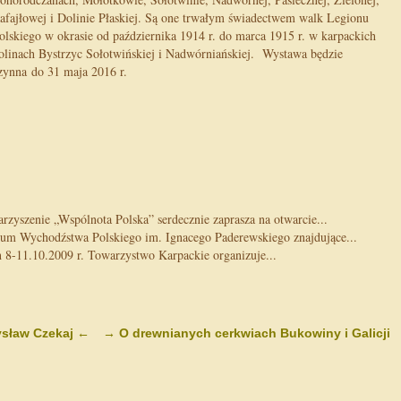
afajłowej i Dolinie Płaskiej. Są one trwałym świadectwem walk Legionu
olskiego w okrasie od października 1914 r. do marca 1915 r. w karpackich
olinach Bystrzyc Sołotwińskiej i Nadwórniańskiej. Wystawa będzie
zynna do 31 maja 2016 r.
zyszenie „Wspólnota Polska” serdecznie zaprasza na otwarcie...
 Wychodźstwa Polskiego im. Ignacego Paderewskiego znajdujące...
-11.10.2009 r. Towarzystwo Karpackie organizuje...
ysław Czekaj
←
→
O drewnianych cerkwiach Bukowiny i Galicji