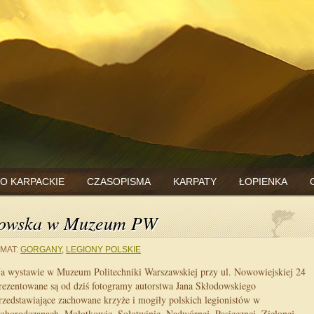
O KARPACKIE
CZASOPISMA
KARPATY
ŁOPIENKA
jłowska w Muzeum PW
MAT:
GORGANY
,
LEGIONY POLSKIE
a wystawie w Muzeum Politechniki Warszawskiej przy ul. Nowowiejskiej 24
rezentowane są od dziś fotogramy autorstwa Jana Skłodowskiego
rzedstawiające zachowane krzyże i mogiły polskich legionistów w
ohorodczanach, Mołotkowie, Sołotwinie, Nadwórnej, Pasiecznej, Zielonej,