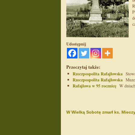
R
P
d
c
Udostępnij
Przeczytaj także:
Rzeczpospolita Rafajłowska
Stowar
Rzeczpospolita Rafajłowska
Muzeum
Rafajłowa w 95 rocznicę
W dniach 8
W Wielką Sobotę zmarł ks. Miecz