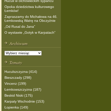
Huculi w olchowieckim sypańcu
Opoka dziedzictwa kulturowego
Łemków!
Zapraszamy do Michałowa na 46.
Łemkowską Watrę na Obczyźnie
„Od Rusal do Jana”
O wystawie „Gotyk w Karpatach”
Archiwum
Tematy
Huculszczyzna (414)
Bieszczady (298)
Vincenz (199)
Łemkowszczyzna (187)
Beskid Niski (175)
Karpaty Wschodnie (153)
Łopienka (149)