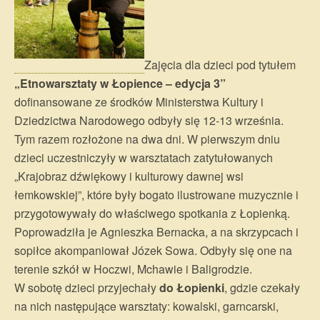
Zajęcia dla dzieci pod tytułem
„Etnowarsztaty w Łopience – edycja 3”
dofinansowane ze środków Ministerstwa Kultury i
Dziedzictwa Narodowego odbyły się 12-13 września.
Tym razem rozłożone na dwa dni. W pierwszym dniu
dzieci uczestniczyły w warsztatach zatytułowanych
„Krajobraz dźwiękowy i kulturowy dawnej wsi
łemkowskiej”, które były bogato ilustrowane muzycznie i
przygotowywały do właściwego spotkania z Łopienką.
Poprowadziła je Agnieszka Bernacka, a na skrzypcach i
sopiłce akompaniował Józek Sowa. Odbyły się one na
terenie szkół w Hoczwi, Mchawie i Baligrodzie.
W sobotę dzieci przyjechały
do Łopienki
, gdzie czekały
na nich następujące warsztaty: kowalski, garncarski,