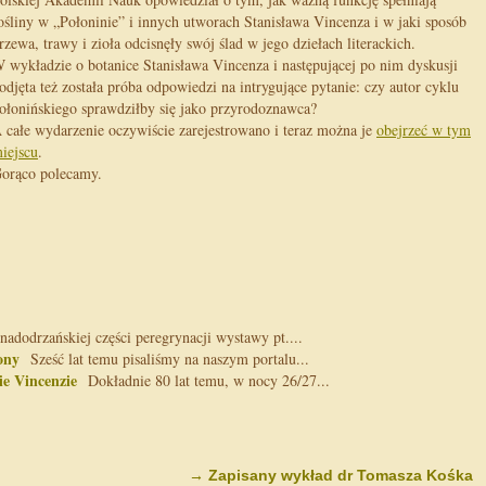
ośliny w „Połoninie” i innych utworach Stanisława Vincenza i w jaki sposób
rzewa, trawy i zioła odcisnęły swój ślad w jego dziełach literackich.
 wykładzie o botanice Stanisława Vincenza i następującej po nim dyskusji
odjęta też została próba odpowiedzi na intrygujące pytanie: czy autor cyklu
ołonińskiego sprawdziłby się jako przyrodoznawca?
 całe wydarzenie oczywiście zarejestrowano i teraz można je
obejrzeć w tym
iejscu
.
orąco polecamy.
adodrzańskiej części peregrynacji wystawy pt....
ony
Sześć lat temu pisaliśmy na naszym portalu...
ie Vincenzie
Dokładnie 80 lat temu, w nocy 26/27...
→
Zapisany wykład dr Tomasza Kośka