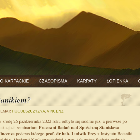
O KARPACKIE
CZASOPISMA
KARPATY
ŁOPIENKA
tanikiem?
TEMAT:
HUCULSZCZYZNA
,
VINCENZ
 środę 26 października 2022 roku odbyło się siódme już, a pierwsze po
Pracowni Badań nad Spuścizną Stanisława
akacjach seminarium
incenza
prof. dr hab. Ludwik Frey
podczas którego
z Instytutu Botaniki
olskiej Akademii Nauk opowiedział o tym, jak ważną funkcję spełniają