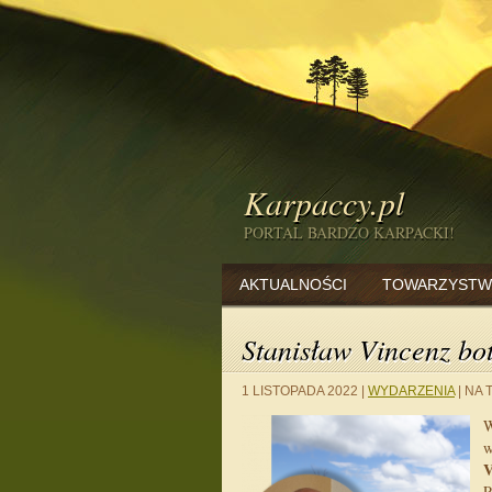
Karpaccy.pl
PORTAL BARDZO KARPACKI!
AKTUALNOŚCI
TOWARZYSTW
Stanisław Vincenz bo
1 LISTOPADA 2022
|
WYDARZENIA
|
NA 
W
w
V
P