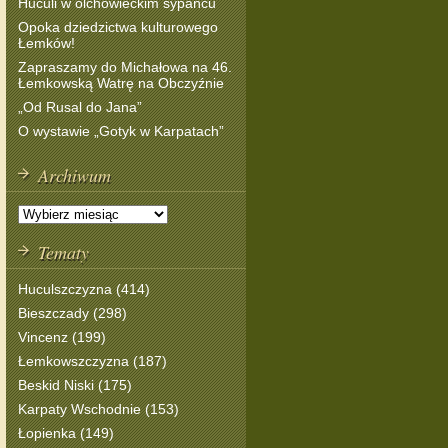
Huculi w olchowieckim sypańcu
Opoka dziedzictwa kulturowego
Łemków!
Zapraszamy do Michałowa na 46.
Łemkowską Watrę na Obczyźnie
„Od Rusal do Jana”
O wystawie „Gotyk w Karpatach”
Archiwum
Tematy
Huculszczyzna (414)
Bieszczady (298)
Vincenz (199)
Łemkowszczyzna (187)
Beskid Niski (175)
Karpaty Wschodnie (153)
Łopienka (149)