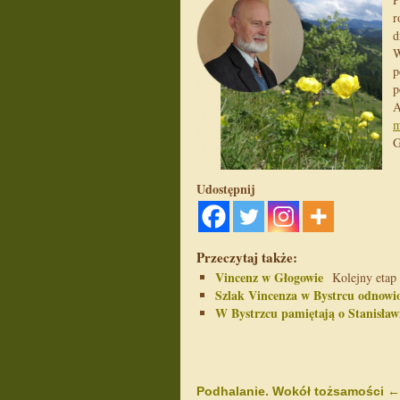
r
d
W
p
p
A
m
G
Udostępnij
Przeczytaj także:
Vincenz w Głogowie
Kolejny etap n
Szlak Vincenza w Bystrcu odnowi
W Bystrzcu pamiętają o Stanisław
Podhalanie. Wokół tożsamości
←